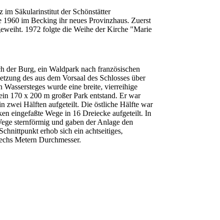
im Säkularinstitut der Schönstätter
e 1960 im Becking ihr neues Provinzhaus. Zuerst
eweiht. 1972 folgte die Weihe der Kirche "Marie
 der Burg, ein Waldpark nach französischen
tsetzung des aus dem Vorsaal des Schlosses über
 Wassersteges wurde eine breite, vierreihige
 ein 170 x 200 m großer Park entstand. Er war
zwei Hälften aufgeteilt. Die östliche Hälfte war
ken eingefaßte Wege in 16 Dreiecke aufgeteilt. In
r Wege sternförmig und gaben der Anlage den
hnittpunkt erhob sich ein achtseitiges,
sechs Metern Durchmesser.