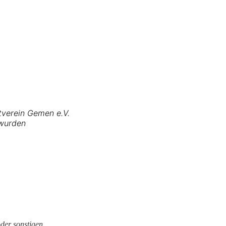
tverein Gemen e.V.
 wurden
der sonstigen