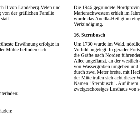
ch II von Landsberg-Velen und
Die 1946 gegründete Nordprovinz 
 von der gräflichen Familie
Marienschwestern erhielt im Jahr
statt.
wurde das Ancilla-Heiligtum eing
Verkündigung.
16. Sternbusch
früheste Erwähnung erfolgte in
Um 1730 wurde im Wald, nördlich
er Mühle befinden sich
Vorbild angelegt. In gerader For
die Gräfte nach Norden führenden
Allee angeflanzt, an der westlich
von Wassergräben umgeben und in 
durch zwei Meter breite, mit Hec
der Mitte trafen sich acht diese
Namen "Sternbusch". Auf ihrem Sc
zweigeschossiges Lusthaus von 
nterladen:
rladen: