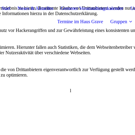
lebnis zu bieten. Bestimmte Inhalte von Drittanbietern werden nur ang
Start
Neues & Aktuelles
Gemener Veranstaltungskalender
Un
e Informationen hierzu in der Datenschutzerklärung.
Termine im Haus Grave
Gruppen
utz vor Hackerangriffen und zur Gewährleistung eines konsistenten un
ieren. Hierunter fallen auch Statistiken, die dem Webseitenbetreiber v
r Nutzeraktivität über verschiedene Webseiten.
 die von Drittanbietern eigenverantwortlich zur Verfügung gestellt wer
 zu optimieren.
l