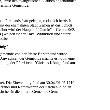
en, 1558 den evangelischen Glauben angenommen
therische Gemeinde.
hen Parklandschaft gelegen, reckt sich herrisch
ng der ehemaligen Stadt Gemen ist das Schloß
wähnt wird der Haupthof "Gamin" = Gemen 962.
 (Walbert ist der Enkel Widukinds und Stifter
 Erbe.
önig"
engemeinde von der Pfarre Borken und wurde
ge Anwachsen der Gemeinde machte es nötig, eine
ihung der Pfarrkirche "Christus König" fand am
chtet. Die Einweihung fand am 30.04./01.05.1710
theraner und Reformierten der Kirchenunion an.
Kirche für die unierte Gemeinde Gemen.