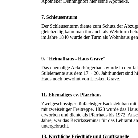
Apotheker Denninghoff hier seine Apotheke.
7. Schleusenturm
Der Schleusenturm diente zum Schutz der Abzugs
gleichzeitig kann man ihn auch als Wehrturm be
im Jahre 1840 wurde der Turm als Wohnhaus gen
9. "Heimathaus - Haus Grave"
Das ehemalige Ackerbürgerhaus wurde in den Jahr
Stilelemente aus dem 17. - 20. Jahrhundert sind h
Haus noch bewohnt von Liesken Grave.
11. Ehemaliges ev. Pfarrhaus
Zweigeschossiger fünfachsiger Backsteinbau mit
mit zweiseitiger Freitreppe. 1823 wurde das Hau
erworben und diente als Pfarrhaus bis 1972. Ansch
Jahre, war das Bezirksseminar für das Lehramt a
untergebracht.
13. Kirchliche Friedhöfe und Gruftkapelle