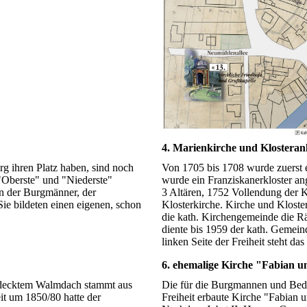
4. Marienkirche und Klosteran
g ihren Platz haben, sind noch
Von 1705 bis 1708 wurde zuerst 
 "Oberste" und "Niederste"
wurde ein Franziskanerkloster an
en der Burgmänner, der
3 Altären, 1752 Vollendung der K
ie bildeten einen eigenen, schon
Klosterkirche. Kirche und Kloster
die kath. Kirchengemeinde die R
diente bis 1959 der kath. Gemeind
linken Seite der Freiheit steht da
6. ehemalige Kirche "Fabian u
edecktem Walmdach stammt aus
Die für die Burgmannen und Bedi
eit um 1850/80 hatte der
Freiheit erbaute Kirche "Fabian