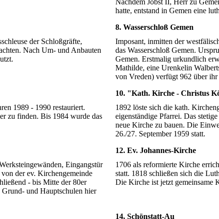
Nachdem Jobst II, Herr zu Gem
hatte, entstand in Gemen eine lu
8. Wasserschloß Gemen
schleuse der Schloßgräfte,
Imposant, inmitten der westfälisc
trachten. Nach Um- und Anbauten
das Wasserschloß Gemen. Urspru
utzt.
Gemen. Erstmalig urkundlich er
Mathilde, eine Urenkelin Walberts
von Vreden) verfügt 962 über ihr
10. "Kath. Kirche - Christus K
en 1989 - 1990 restauriert.
1892 löste sich die kath. Kirch
ier zu finden. Bis 1984 wurde das
eigenständige Pfarrei. Das steti
neue Kirche zu bauen. Die Einwe
26./27. September 1959 statt.
12. Ev. Johannes-Kirche
 Werksteingewänden, Eingangstür
1706 als reformierte Kirche erri
s von der ev. Kirchengemeinde
statt. 1818 schließen sich die Lu
ließend - bis Mitte der 80er
Die Kirche ist jetzt gemeinsame 
n Grund- und Hauptschulen hier
14. Schönstatt-Au