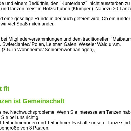
nde und einem Bedürfnis, den "Kunterdanz" nicht aussterben zu
n und tanzen meist in Holzschuhen (Klumpen). Nahezu 30 Tänz
nd eine gesellige Runde in der auch gefeiert wird. Ob ein runder
wir viel Spaß miteinander.
i Mitgliederversammlungen und dem traditionellen "Maibaum 
Swierclaniec/ Polen, Leitmar, Galen, Weseler Wald u.v.m.
z.B. in Wohnheime/ Seniorenwohnanlagen),
 fit
nzen ist Gemeinschaft
reine, Nachwuchsprobleme. Wenn Sie Interesse am Tanzen haben
ie bei uns richtig.
f Teilnehmerinnen und Teilnehmer. Fast alle unsere Tänze sin
ppengröße von 8 Paaren.