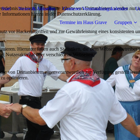
lebnis zu bieten. Bestimmte Inhalte von Drittanbietern werden nur ang
Start
Neues & Aktuelles
Gemener Veranstaltungskalender
Un
e Informationen hierzu in der Datenschutzerklärung.
Termine im Haus Grave
Gruppen
utz vor Hackerangriffen und zur Gewährleistung eines konsistenten un
ieren. Hierunter fallen auch Statistiken, die dem Webseitenbetreiber v
r Nutzeraktivität über verschiedene Webseiten.
 die von Drittanbietern eigenverantwortlich zur Verfügung gestellt wer
 zu optimieren.