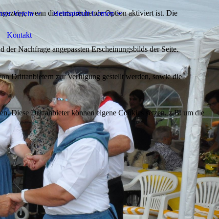
ezeigt, wenn die entsprechende Option aktiviert ist. Die
ser Verein
Heimatstadt Gemen
Kontakt
d der Nachfrage angepassten Erscheinungsbilds der Seite.
on Drittanbietern zur Verfügung gestellt werden, sowie die
den. Diese Drittanbieter können eigene Cookies setzen, z.B. um die