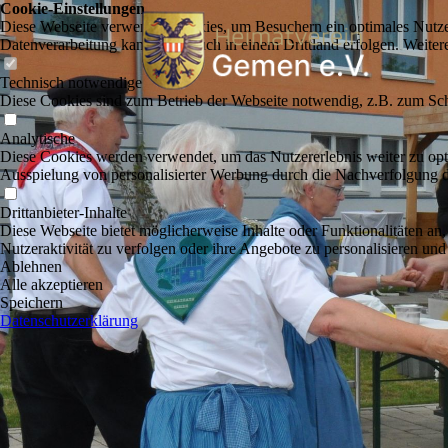
Cookie-Einstellungen
Diese Webseite verwendet Cookies, um Besuchern ein optimales Nutzerer
Datenverarbeitung kann dann auch in einem Drittland erfolgen. Weiter
Technisch notwendige
Diese Cookies sind zum Betrieb der Webseite notwendig, z.B. zum Sch
Analytische
Diese Cookies werden verwendet, um das Nutzererlebnis weiter zu optim
Ausspielung von personalisierter Werbung durch die Nachverfolgung de
Drittanbieter-Inhalte
Diese Webseite bietet möglicherweise Inhalte oder Funktionalitäten an,
Nutzeraktivität zu verfolgen oder ihre Angebote zu personalisieren und
Ablehnen
Alle akzeptieren
Speichern
Datenschutzerklärung