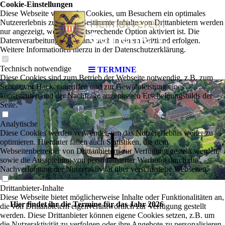
Cookie-Einstellungen
Diese Webseite verwendet Cookies, um Besuchern ein optimales
Nutzererlebnis zu bieten. Bestimmte Inhalte von Drittanbietern werden
nur angezeigt, wenn die entsprechende Option aktiviert ist. Die
Datenverarbeitung kann dann auch in einem Drittland erfolgen.
Weitere Informationen hierzu in der Datenschutzerklärung.
Technisch notwendige
TERMINE
Diese Cookies sind zum Betrieb der Webseite notwendig, z.B. zum
Schutz vor Hackerangriffen und zur Gewährleistung eines
konsistenten und der Nachfrage angepassten Erscheinungsbilds der
Seite.
Analytische
l
Diese Cookies werden verwendet, um das Nutzererlebnis weiter zu
optimieren. Hierunter fallen auch Statistiken, die dem
Webseitenbetreiber von Drittanbietern zur Verfügung gestellt werden,
sowie die Ausspielung von personalisierter Werbung durch die
Nachverfolgung der Nutzeraktivität über verschiedene Webseiten.
Drittanbieter-Inhalte
Diese Webseite bietet möglicherweise Inhalte oder Funktionalitäten an,
Hier findet ihr die Termine für das Jahr 2026
die von Drittanbietern eigenverantwortlich zur Verfügung gestellt
werden. Diese Drittanbieter können eigene Cookies setzen, z.B. um
die Nutzeraktivität zu verfolgen oder ihre Angebote zu personalisieren