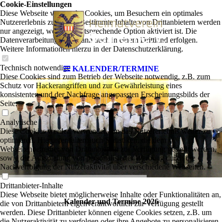
Cookie-Einstellungen
Diese Webseite verwendet Cookies, um Besuchern ein optimales
Nutzererlebnis zu bieten. Bestimmte Inhalte von Drittanbietern werden
nur angezeigt, wenn die entsprechende Option aktiviert ist. Die
Datenverarbeitung kann dann auch in einem Drittland erfolgen.
Weitere Informationen hierzu in der Datenschutzerklärung.
Technisch notwendige
KALENDER/TERMINE
Diese Cookies sind zum Betrieb der Webseite notwendig, z.B. zum
Schutz vor Hackerangriffen und zur Gewährleistung eines
konsistenten und der Nachfrage angepassten Erscheinungsbilds der
l
Seite.
Analytische
Diese Cookies werden verwendet, um das Nutzererlebnis weiter zu
optimieren. Hierunter fallen auch Statistiken, die dem
Webseitenbetreiber von Drittanbietern zur Verfügung gestellt werden,
sowie die Ausspielung von personalisierter Werbung durch die
Nachverfolgung der Nutzeraktivität über verschiedene Webseiten.
Drittanbieter-Inhalte
Diese Webseite bietet möglicherweise Inhalte oder Funktionalitäten an,
Kalender und Termine 2026
die von Drittanbietern eigenverantwortlich zur Verfügung gestellt
werden. Diese Drittanbieter können eigene Cookies setzen, z.B. um
die Nutzeraktivität zu verfolgen oder ihre Angebote zu personalisieren