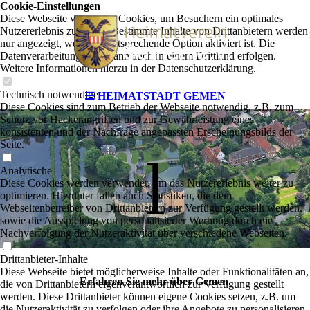
Cookie-Einstellungen
Diese Webseite verwendet Cookies, um Besuchern ein optimales
Nutzererlebnis zu bieten. Bestimmte Inhalte von Drittanbietern werden
nur angezeigt, wenn die entsprechende Option aktiviert ist. Die
Datenverarbeitung kann dann auch in einem Drittland erfolgen.
Weitere Informationen hierzu in der Datenschutzerklärung.
Technisch notwendige
HEIMATSTADT GEMEN
Diese Cookies sind zum Betrieb der Webseite notwendig, z.B. zum
Schutz vor Hackerangriffen und zur Gewährleistung eines
konsistenten und der Nachfrage angepassten Erscheinungsbilds der
Seite.
l
Analytische
Diese Cookies werden verwendet, um das Nutzererlebnis weiter zu
optimieren. Hierunter fallen auch Statistiken, die dem
Webseitenbetreiber von Drittanbietern zur Verfügung gestellt werden,
sowie die Ausspielung von personalisierter Werbung durch die
Nachverfolgung der Nutzeraktivität über verschiedene Webseiten.
Drittanbieter-Inhalte
Diese Webseite bietet möglicherweise Inhalte oder Funktionalitäten an,
Erfahren Sie mehr über Gemen.
die von Drittanbietern eigenverantwortlich zur Verfügung gestellt
werden. Diese Drittanbieter können eigene Cookies setzen, z.B. um
die Nutzeraktivität zu verfolgen oder ihre Angebote zu personalisieren