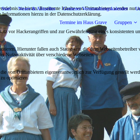
lebnis zu bieten. Bestimmte Inhalte von Drittanbietern werden nur ang
Start
Neues & Aktuelles
Gemener Veranstaltungskalender
Un
e Informationen hierzu in der Datenschutzerklärung.
Termine im Haus Grave
Gruppen
utz vor Hackerangriffen und zur Gewährleistung eines konsistenten un
ieren. Hierunter fallen auch Statistiken, die dem Webseitenbetreiber v
r Nutzeraktivität über verschiedene Webseiten.
 die von Drittanbietern eigenverantwortlich zur Verfügung gestellt wer
 zu optimieren.