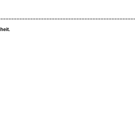
==================================================
heit.