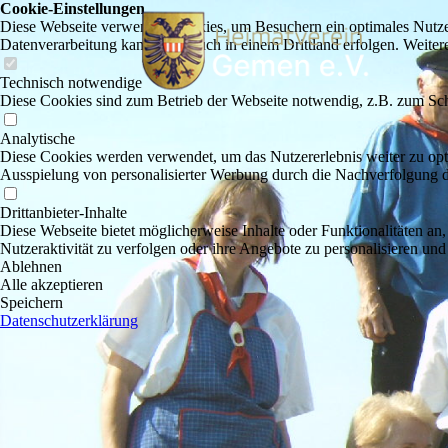
Cookie-Einstellungen
Diese Webseite verwendet Cookies, um Besuchern ein optimales Nutzerer
Datenverarbeitung kann dann auch in einem Drittland erfolgen. Weiter
Technisch notwendige
Diese Cookies sind zum Betrieb der Webseite notwendig, z.B. zum Sch
Analytische
Diese Cookies werden verwendet, um das Nutzererlebnis weiter zu optim
Ausspielung von personalisierter Werbung durch die Nachverfolgung de
Drittanbieter-Inhalte
Diese Webseite bietet möglicherweise Inhalte oder Funktionalitäten an,
Nutzeraktivität zu verfolgen oder ihre Angebote zu personalisieren und
Ablehnen
Alle akzeptieren
Speichern
Datenschutzerklärung